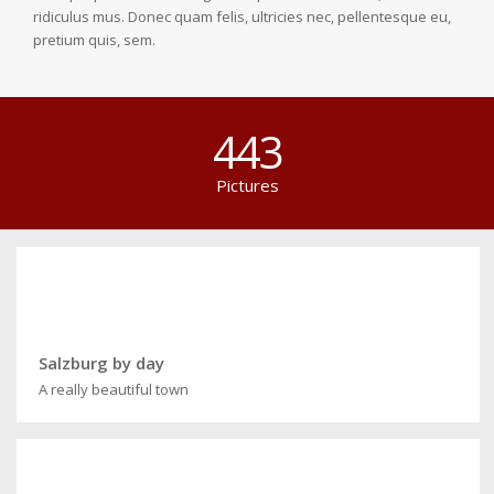
ridiculus mus. Donec quam felis, ultricies nec, pellentesque eu,
pretium quis, sem.
443
Pictures
Salzburg by day
A really beautiful town