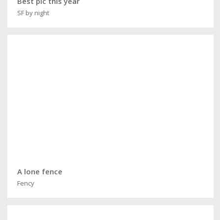
Best pic this year
SF by night
A lone fence
Fency